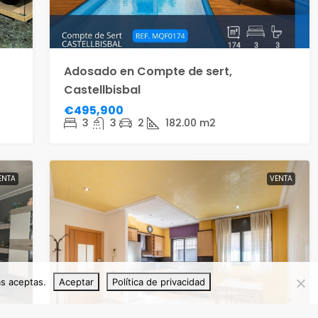
Adosado en Compte de sert,
Castellbisbal
€495,900
3
3
2
182.00
m2
ENTA
VENTA
as aceptas.
Aceptar
Política de privacidad