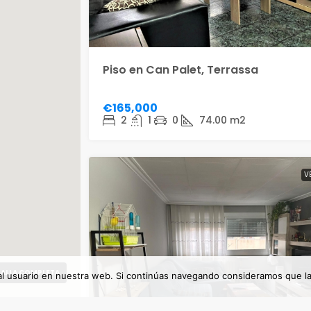
Piso en Can Palet, Terrassa
€165,000
2
1
0
74.00
m2
V
ALLA COMPLETA
 al usuario en nuestra web. Si continúas navegando consideramos que l