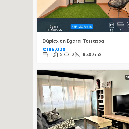
Dúplex en Egara, Terrassa
€189,000
1
2
0
85.00
m2
V