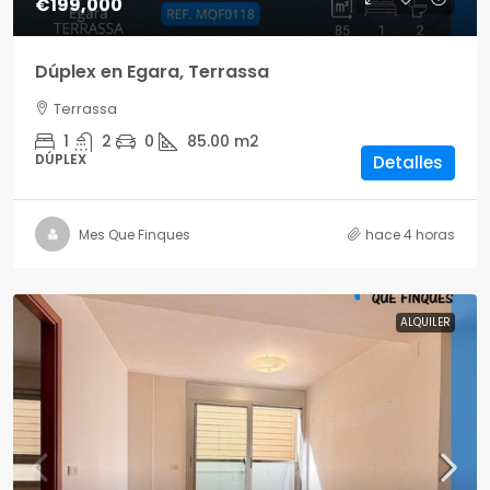
€199,000
Dúplex en Egara, Terrassa
Terrassa
1
2
0
85.00
m2
DÚPLEX
Detalles
Mes Que Finques
hace 4 horas
ALQUILER