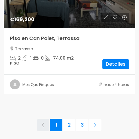
€169,200
Piso en Can Palet, Terrassa
Terrassa
2
1
0
74.00
m2
PISO
Detalles
Mes Que Finques
hace 4 horas
1
2
3