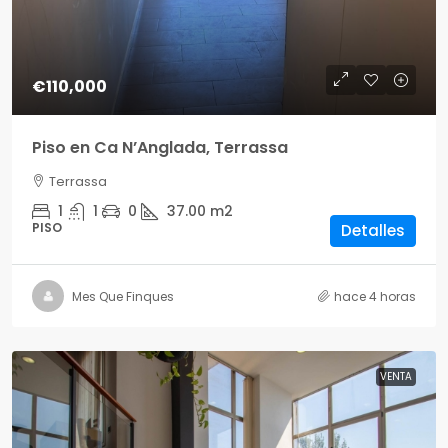
€110,000
Piso en Ca N’Anglada, Terrassa
Terrassa
1
1
0
37.00
m2
PISO
Detalles
Mes Que Finques
hace 4 horas
VENTA