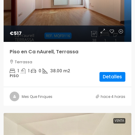
€517
Piso en Ca nAurell, Terrassa
Terrassa
1
1
0
38.00
m2
PISO
Detalles
Mes Que Finques
hace 4 horas
VENTA