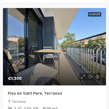
ALQUILER
€1,300
Piso en Sant Pere, Terrassa
Terrassa
2
2
0
81.00
m2