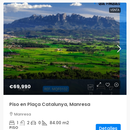
VENTA
€69,990
Piso en Plaça Catalunya, Manresa
Manresa
1
2
0
84.00
m2
PISO
Detalles