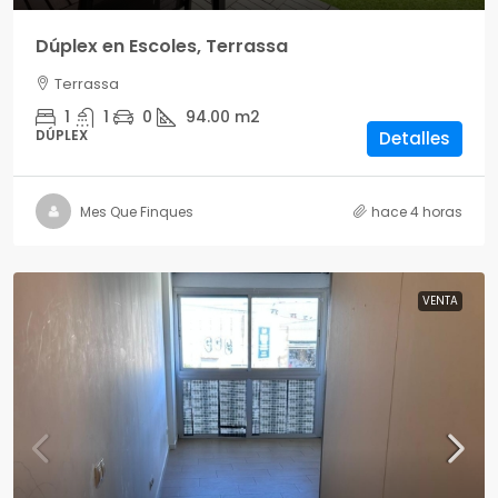
Dúplex en Escoles, Terrassa
Terrassa
1
1
0
94.00
m2
DÚPLEX
Detalles
Mes Que Finques
hace 4 horas
VENTA