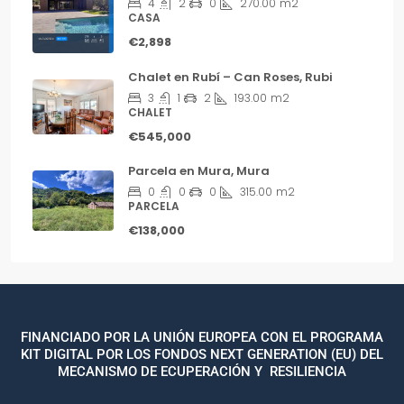
4
2
0
270.00
m2
CASA
€2,898
Chalet en Rubí – Can Roses, Rubi
3
1
2
193.00
m2
CHALET
€545,000
Parcela en Mura, Mura
0
0
0
315.00
m2
PARCELA
€138,000
FINANCIADO POR LA UNIÓN EUROPEA CON EL PROGRAMA
KIT DIGITAL POR LOS FONDOS NEXT GENERATION (EU) DEL
MECANISMO DE ECUPERACIÓN Y RESILIENCIA