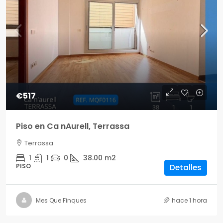
€517
Piso en Ca nAurell, Terrassa
Terrassa
1
1
0
38.00
m2
PISO
Detalles
Mes Que Finques
hace 1 hora