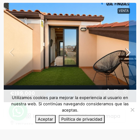
VENTA
€199,000
Utilizamos cookies para mejorar la experiencia al usuario en
nuestra web. Si continúas navegando consideramos que las
aceptas.
Dúplex en Egara, Terrassa
Inmuebles
Vista del mapa
Aceptar
Política de privacidad
Terrassa
1
2
0
85.00
m2
DÚPLEX
Detalles