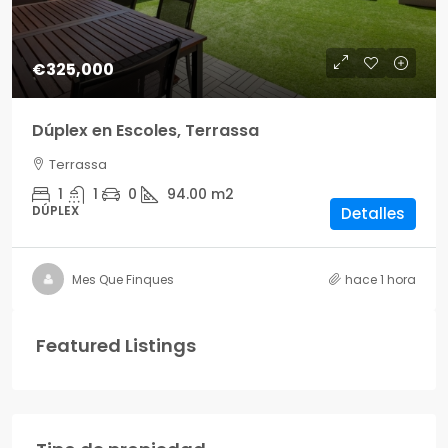
€325,000
Dúplex en Escoles, Terrassa
Terrassa
1
1
0
94.00
m2
DÚPLEX
Detalles
Mes Que Finques
hace 1 hora
Featured Listings