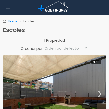
Home
Escoles
Escoles
1 Propiedad
Orden por defecto
Ordenar por:
VENTA