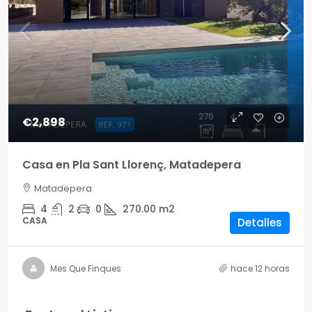
€2,898
Casa en Pla Sant Llorenç, Matadepera
Matadepera
4
2
0
270.00
m2
CASA
Detalles
Mes Que Finques
hace 12 horas