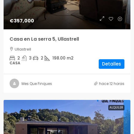
€357,000
Casa en La serra 5, Ullastrell
Ullastrell
2
3
2
198.00
m2
CASA
Detalles
Mes Que Finques
hace 12 horas
ALQUILER