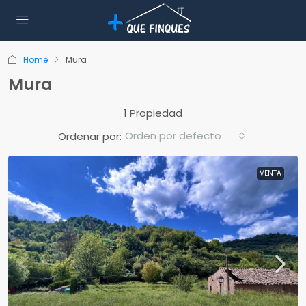
Home
Mura
Mura
1 Propiedad
Orden por defecto
Ordenar por:
VENTA